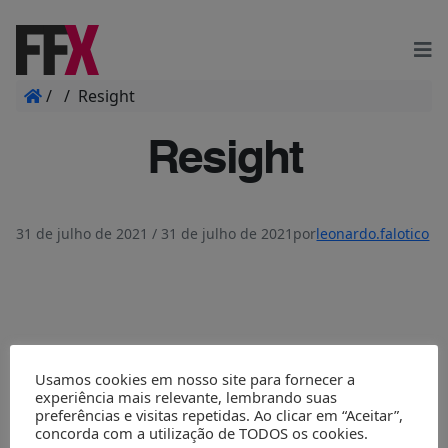
/
/
Resight
Resight
31 de julho de 2021
/
31 de julho de 2021
por
leonardo.falotico
Usamos cookies em nosso site para fornecer a
experiência mais relevante, lembrando suas
preferências e visitas repetidas. Ao clicar em “Aceitar”,
concorda com a utilização de TODOS os cookies.